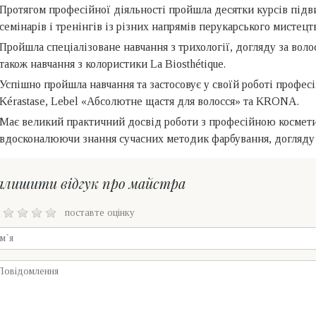
Протягом професійної діяльності пройшла десятки курсів підви
семінарів і тренінгів із різних напрямів перукарського мистецтв
Пройшла спеціалізоване навчання з трихології, догляду за воло
також навчання з колористики La Biosthétique.
Успішно пройшла навчання та застосовує у своїй роботі професі
Kérastase, Lebel «Абсолютне щастя для волосся» та KRONA.
Має великий практичний досвід роботи з професійною косметико
вдосконалюючи знання сучасних методик фарбування, догляду 
алишити відгук про майстра
поставте оцінку