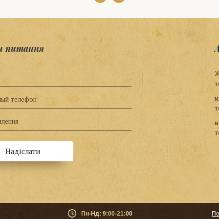
и питання
Ж
т
м
т
м
т
Пн-Нд: 9:00-21:00
По