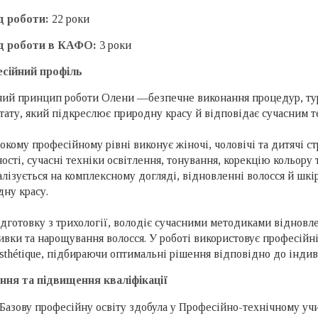
д роботи:
22 роки
д роботи в КАФО:
3 роки
сійний профіль
ний принцип роботи Олени —безпечне виконання процедур, турб
тату, який підкреслює природну красу й відповідає сучасним 
окому професійному рівні виконує жіночі, чоловічі та дитячі ст
ості, сучасні техніки освітлення, тонування, корекцію кольору 
лізується на комплексному догляді, відновленні волосся й шкі
ну красу.
дготовку з трихології, володіє сучасними методиками відновл
ивки та нарощування волосся. У роботі використовує професійні
sthétique, підбираючи оптимальні рішення відповідно до індив
ння та підвищення кваліфікації
Базову професійну освіту здобула у Професійно-технічному уч