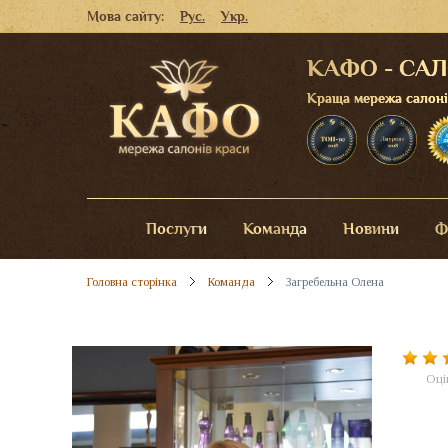
Мова сайту:
Рус.
Укр.
КАФО - СА
Краща мережа салонів 
Послуги
Команда
Новини
Ф
Головна сторінка
Команда
Загребельна Олена
Оці