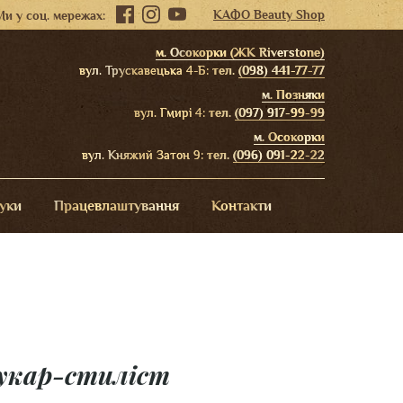
КАФО Beauty Shop
Ми у соц. мережах:
м. Осокорки (ЖК Riverstone)
вул. Трускавецька 4-Б:
тел.
(098) 441-77-77
м. Позняки
вул. Гмирі 4:
тел.
(097) 917-99-99
м. Осокорки
вул. Княжий Затон 9:
тел.
(096) 091-22-22
гуки
Працевлаштування
Контакти
рукар-стиліст