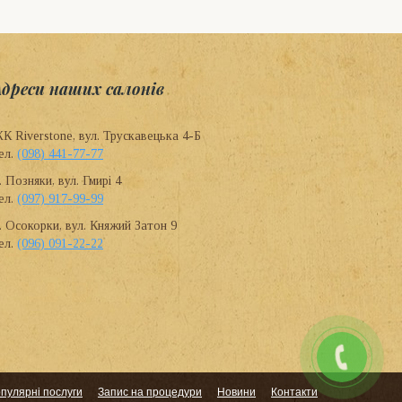
Адреси наших салонів
К Riverstone, вул. Трускавецька 4-Б
ел.
(098) 441-77-77
. Позняки, вул. Гмирі 4
ел.
(097) 917-99-99
. Осокорки, вул. Княжий Затон 9
ел.
(096) 091-22-22
пулярні послуги
Запис на процедури
Новини
Контакти