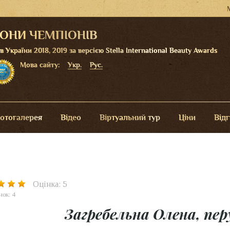
ЛОНИ ЧЕМПІОНІВ
України 2018, 2019 за версією Stella International Beauty Awards
Мова сайту:
Укр.
Рус.
отогалерея
Відео
Віртуальний тур
Ціни
Від
Оцінка: 5
нок: 4
Загребельна Олена, пе