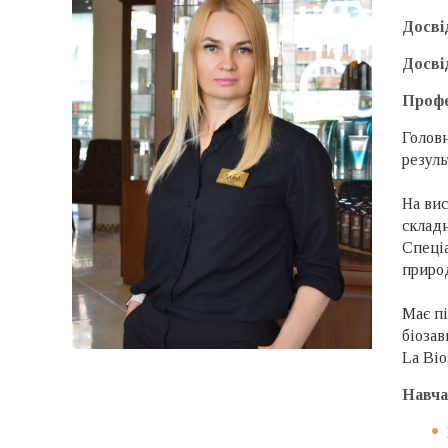
Досві
Досві
Профе
Голов
резуль
На вис
складн
Спеціа
природ
Має пі
біозав
La Bio
Навча