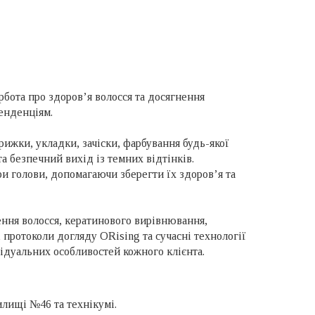
ота про здоров’я волосся та досягнення
тенденціям.
рижки, укладки, зачіски, фарбування будь-якої
та безпечний вихід із темних відтінків.
ри голови, допомагаючи зберегти їх здоров’я та
ення волосся, кератинового вирівнювання,
 протоколи догляду ORising та сучасні технології
ідуальних особливостей кожного клієнта.
илищі №46 та технікумі.