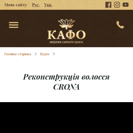
Мова сайту:
Рус.
Укр.
Головна сторінка
Відео
Реконструкція волосся
CRONA