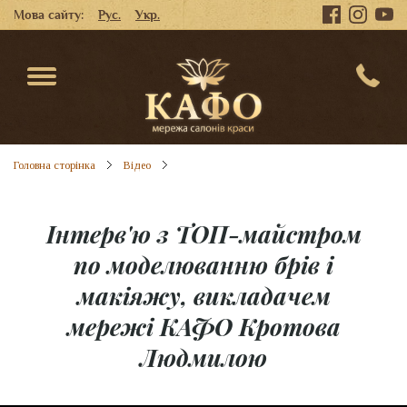
Мова сайту:
Рус.
Укр.
Головна сторінка
Відео
Інтерв'ю з ТОП-майстром
по моделюванню брів і
макіяжу, викладачем
мережі КАФО Кротова
Людмилою