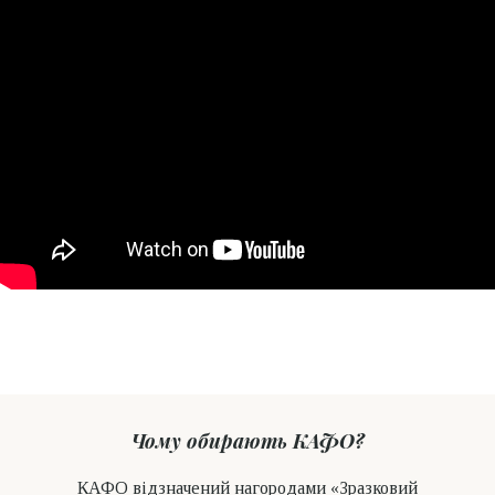
Чому обирають КАФО?
КАФО відзначений нагородами «Зразковий