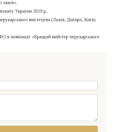
і хвилі».
онату України 2019 р..
перукарського мистецтва (Львів, Дніпро, Київ).
О в номінації «Кращий майстер перукарського