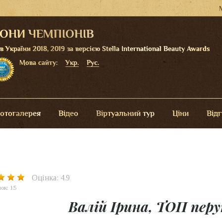
ЛОНИ ЧЕМПІОНІВ
України 2018, 2019 за версією Stella International Beauty Awards
Мова сайту:
Укр.
Рус.
отогалерея
Відео
Віртуальний тур
Ціни
Від
Оцінка: 4.9
ок: 15
Валій Ірина, ТОП пер