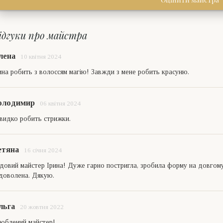
ідгуки про майстра
лена
10 квітня 2024
ина робить з волоссям магію! Завжди з мене робить красуню.
олодимир
06 квітня 2024
идко робить стрижки.
етяна
16 січня 2024
довий майстер Ірина! Дуже гарно постригла, зробила форму на довгому 
доволена. Дякую.
льга
20 жовтня 2022
юблений майстер!