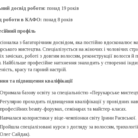
ьний досвід роботи:
понад 19 років
д роботи в КАФО:
понад 8 років
сійний профіль
іоналка з багаторічним досвідом, яка постійно вдосконалює м
рського мистецтва. Спеціалізується на жіночих і чоловічих стр
іх зачісках, роботі з довгим волоссям, реконструкції волосся й
. Найбільше професійне натхнення знаходить у створенні індив
ність, красу та гарний настрій.
ння та підвищення кваліфікації
Отримала базову освіту за спеціальністю «Перукарське мистецт
Регулярно проходить підвищення кваліфікації у провідних нав
професійних beauty-форумах, семінарах та майстер-класах.
Навчалася колористики у віце-чемпіонки світу Ірини Раєвської.
Пройшла спеціалізовані курси з догляду за волоссям, трихології
Олег Сайдак).