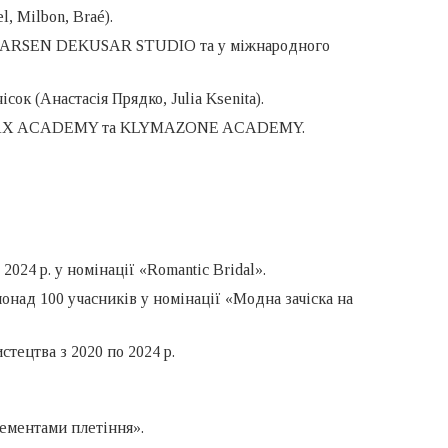
l, Milbon, Braé).
у в ARSEN DEKUSAR STUDIO та у міжнародного
сок (Анастасія Прядко, Julia Ksenita).
ARAMAX ACADEMY та KLYMAZONE ACADEMY.
024 р. у номінації «Romantic Bridal».
понад 100 учасників у номінації «Модна зачіска на
тецтва з 2020 по 2024 р.
лементами плетіння».