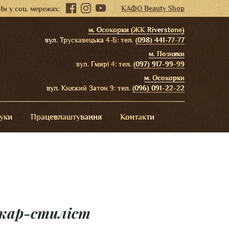
КАФО Beauty Shop
Ми у соц. мережах:
м. Осокорки (ЖК Riverstone)
вул. Трускавецька 4-Б:
тел.
(098) 441-77-77
м. Позняки
вул. Гмирі 4:
тел.
(097) 917-99-99
м. Осокорки
вул. Княжий Затон 9:
тел.
(096) 091-22-22
гуки
Працевлаштування
Контакти
укар-стиліст