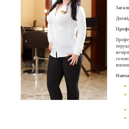
Загал
Досві
Профе
Профес
перука
вечірн
голови
впевне
Навча