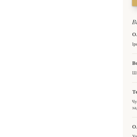
В
О
Ір
В
Шв
Т
Чу
за
О
Ул