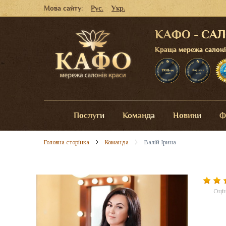
Мова сайту:
Рус.
Укр.
КАФО - СА
Краща мережа салонів 
Послуги
Команда
Новини
Ф
Головна сторінка
Команда
Валій Ірина
Оцін