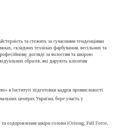
айстерність та стежить за сучасними тенденціями
ижках, складних техніках фарбування, весільних та
 професійному догляді за волоссям та шкірою
ідуальних образів, які дарують клієнтам
во» в Інституті підготовки кадрів промисловості.
чальних центрах України, бере участь у
 та оздоровлення шкіри голови (Orising, Full Force,