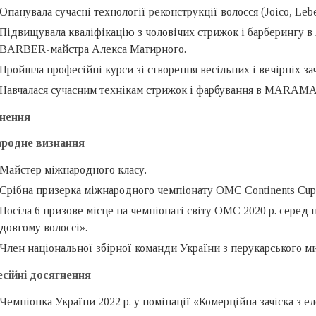
Опанувала сучасні технології реконструкції волосся (Joico, Lebe
Підвищувала кваліфікацію з чоловічих стрижок і барберинг
BARBER-майстра Алекса Матирного.
Пройшла професійні курси зі створення весільних і вечірніх зачі
Навчалася сучасним технікам стрижок і фарбування в M
нення
родне визнання
Майстер міжнародного класу.
Срібна призерка міжнародного чемпіонату OMC Continents Cup 2
Посіла 6 призове місце на чемпіонаті світу OMC 2020 р. серед 
довгому волоссі».
Член національної збірної команди України з перукарського мис
сійні досягнення
Чемпіонка України 2022 р. у номінації «Комерційна зачіска з е