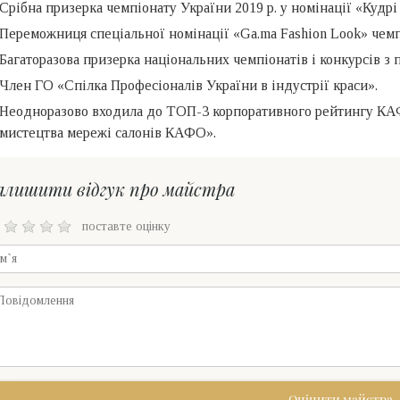
Срібна призерка чемпіонату України 2019 р. у номінації «Кудрі 
Переможниця спеціальної номінації «Ga.ma Fashion Look» чемпі
Багаторазова призерка національних чемпіонатів і конкурсів з 
Член ГО «Спілка Професіоналів України в індустрії краси».
Неодноразово входила до ТОП-3 корпоративного рейтингу КАФ
мистецтва мережі салонів КАФО».
алишити відгук про майстра
поставте оцінку
Оцінити майстра