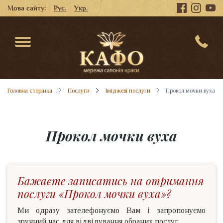
Мова сайту:
Рус.
Укр.
Головна сторінка
Послуги
Іміджеві послуги
Прокол мочки вуха
Прокол мочки вуха
Бажаєте записатись на отримання
послуги «Прокол мочки вуха»?
Ми одразу зателефонуємо Вам і запропонуємо
зручний час для відвідування обраних послуг