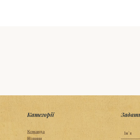
Категорії
Задат
Команда
Новини