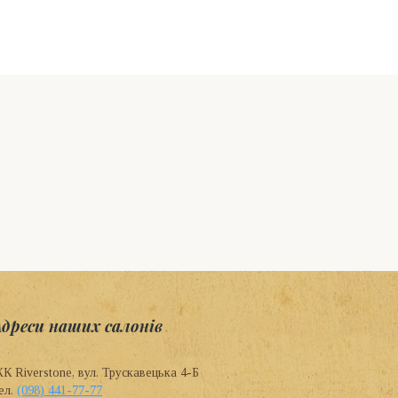
Адреси наших салонів
К Riverstone, вул. Трускавецька 4-Б
ел.
(098) 441-77-77