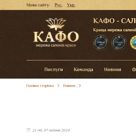
Мова сайту:
Рус.
Укр.
КАФО - СА
Краща мережа салонів 
Послуги
Команда
Новини
Ф
Головна сторінка
Новини
21:46, 07 квітня 2024