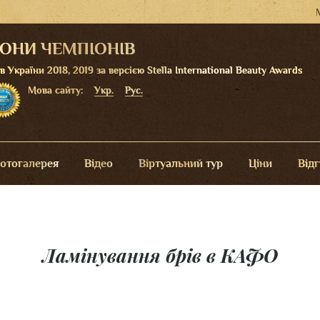
ЛОНИ ЧЕМПІОНІВ
України 2018, 2019 за версією Stella International Beauty Awards
Мова сайту:
Укр.
Рус.
отогалерея
Відео
Віртуальний тур
Ціни
Від
Ламінування брів в КАФО