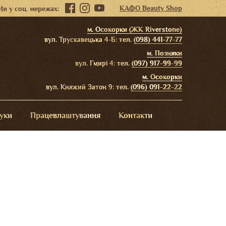
КАФО Beauty Shop
Ми у соц. мережах:
м. Осокорки (ЖК Riverstone)
вул. Трускавецька 4-Б:
тел.
(098) 441-77-77
м. Позняки
вул. Гмирі 4:
тел.
(097) 917-99-99
м. Осокорки
вул. Княжий Затон 9:
тел.
(096) 091-22-22
гуки
Працевлаштування
Контакти