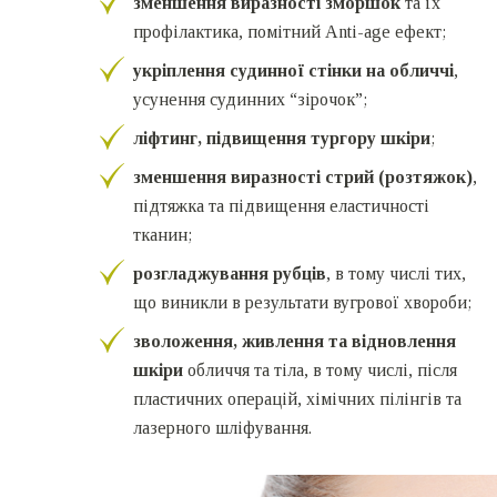
зменшення виразності зморшок
та їх
профілактика, помітний Anti-age ефект;
укріплення судинної стінки на обличчі
,
усунення судинних “зірочок”;
ліфтинг, підвищення тургору шкіри
;
зменшення виразності стрий (розтяжок)
,
підтяжка та підвищення еластичності
тканин;
розгладжування рубців
, в тому числі тих,
що виникли в результати вугрової хвороби;
зволоження, живлення та відновлення
шкіри
обличчя та тіла, в тому числі, після
пластичних операцій, хімічних пілінгів та
лазерного шліфування.