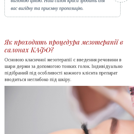
вигідною ціною. Наш салон краси зробить для
вас вигідну та приємну пропозицію.
Як проходить процедура мезотерапії в
салонах КАФО?
Основою класичної мезотерапії є введення речовини в
шари дерми за допомогою тонких голок. Індивідуально
підібраний під особливості кожного клієнта препарат
вводиться неглибоко під шкіру.