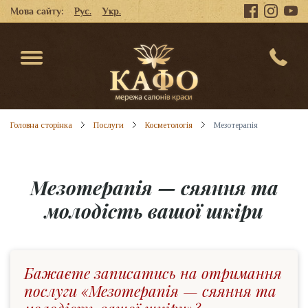
Мова сайту:
Рус.
Укр.
Головна сторінка
Послуги
Косметологія
Мезотерапія
Мезотерапія — сяяння та
молодість вашої шкіри
Бажаєте записатись на отримання
послуги «Мезотерапія — сяяння та