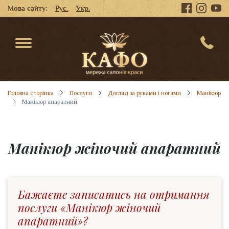
Мова сайту:
Рус.
Укр.
Головна сторінка
Послуги
Догляд за руками і ногами
Манікюр
Манікюр апаратний
Манікюр жіночий апаратний
Бажаєте записатись на отримання
послуги «Манікюр жіночий
апаратний»?