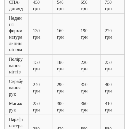
СПА-
450
540
650
750
догляд
грн.
грн.
грн.
грн.
Надан
ня
форми
130
160
190
220
натура
грн.
грн.
грн.
грн.
льним
нігтям
Поліру
150
180
220
250
вання
грн.
грн.
грн.
грн.
нігтів
Скрабу
240
290
350
400
вання
грн.
грн.
грн.
грн.
рук
Масаж
250
300
360
410
рук
грн.
грн.
грн.
грн.
Парафі
нотера
350
420
500
580