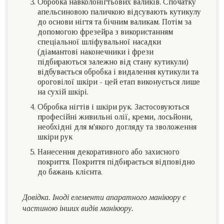
Обробка навколонігтьових валиків. Спочатку
апельсиновою паличкою відсувають кутикулу
до основи нігтя та бічним валикам. Потім за
допомогою фрезейра з використанням
спеціальної шліфувальної насадки
(діамантові наконечники і фрези
підбираються залежно від стану кутикули)
відбувається обробка і видалення кутикули та
ороговілої шкіри - цей етап виконується лише
на сухій шкірі.
Обробка нігтів і шкіри рук. Застосовуються
професійні живильні олії, креми, лосьйони,
необхідні для м'якого догляду та зволоження
шкіри рук
Нанесення декоративного або захисного
покриття. Покриття підбирається відповідно
до бажань клієнта.
Довідка. Іноді елементи апаратного манікюру є
частиною інших видів манікюру.