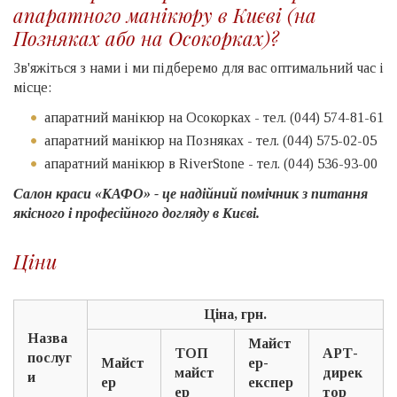
апаратного манікюру в Києві (на
Позняках або на Осокорках)?
Зв'яжіться з нами і ми підберемо для вас оптимальний час і
місце:
апаратний манікюр на Осокорках - тел. (044) 574-81-61
апаратний манікюр на Позняках - тел. (044) 575-02-05
апаратний манікюр в RiverStone - тел. (044) 536-93-00
Салон краси «КАФО» - це надійний помічник з питання
якісного і професійного догляду в Києві.
Ціни
Ціна, грн.
Назва
Майст
ТОП
АРТ-
послуг
Майст
ер-
майст
дирек
и
ер
експер
ер
тор