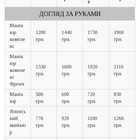
т
ДОГЛЯД ЗА РУКАМИ
Манік
юр
1200
1440
1730
1900
компле
грн.
грн.
грн.
грн.
кс
Манік
юр
1330
1600
1920
2110
компле
грн.
грн.
грн.
грн.
кс
Френч
Манік
500
600
720
830
юр
грн.
грн.
грн.
грн.
Японсь
кий
770
920
1100
1260
манікю
грн.
грн.
грн.
грн.
р