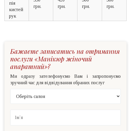
пія
грн.
грн.
грн.
грн.
кистей
рук
Бажаєте записатись на отримання
послуги «Манікюр жіночий
апаратний»?
Ми одразу зателефонуємо Вам і запропонуємо
зручний час для відвідування обраних послуг