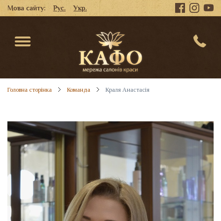
Мова сайту:
Рус.
Укр.
Головна сторінка
Команда
Краля Анастасія