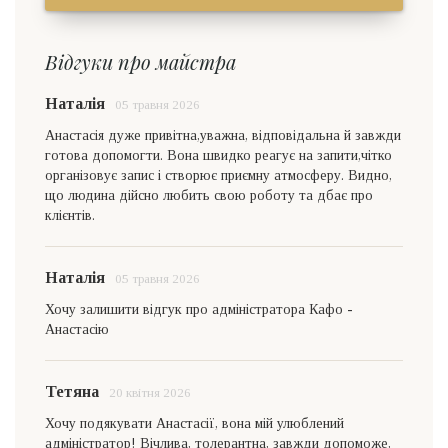
Відгуки про майстра
Наталія
05 травня 2026
Анастасія дуже привітна,уважна, відповідальна й завжди
готова допомогти. Вона швидко реагує на запити,чітко
організовує запис і створює приємну атмосферу. Видно,
що людина дійсно любить свою роботу та дбає про
клієнтів.
Наталія
05 травня 2026
Хочу залишити відгук про адміністратора Кафо -
Анастасію
Тетяна
20 квітня 2026
Хочу подякувати Анастасії, вона мій улюблений
адміністратор! Вічлива, толерантна, завжди допоможе,