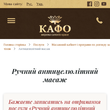
Мова сайту:
Рус.
Укр.
Головна сторінка
Послуги
Масажний кабінет і програми по догляду за
тілом
Антицелюлітний масаж
Ручний антицелюлітний
масаж
Бажаєте записатись на отримання
послуги «Ручний антицелюлітний