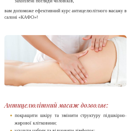
захоплені погляди чоловіків,
вам допоможе ефективний курс антицелюлітного масажу в
салоні «КАФО»!
Антицелюлітний масаж дозволяє:
покращити шкіру та змінити структуру підшкірно-
жирової клітковини;
усунути набряк та відновити лімфоток;