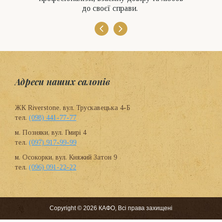
до своєї справи.
Адреси наших салонів
ЖК Riverstone, вул. Трускавецька 4-Б
тел.
(098) 441-77-77
м. Позняки, вул. Гмирі 4
тел.
(097) 917-99-99
м. Осокорки, вул. Княжий Затон 9
тел.
(096) 091-22-22
Copyright © 2026 КАФО, Всі права захищені