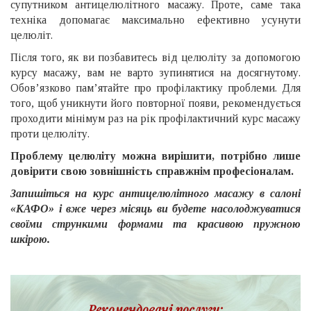
супутником антицелюлітного масажу. Проте, саме така
техніка допомагає максимально ефективно усунути
целюліт.
Після того, як ви позбавитесь від целюліту за допомогою
курсу масажу, вам не варто зупинятися на досягнутому.
Обов’язково пам’ятайте про профілактику проблеми. Для
того, щоб уникнути його повторної появи, рекомендується
проходити мінімум раз на рік профілактичний курс масажу
проти целюліту.
Проблему целюліту можна вирішити, потрібно лише
довірити свою зовнішність справжнім професіоналам.
Запишіться на курс антицелюлітного масажу в салоні
«КАФО» і вже через місяць ви будете насолоджуватися
своїми стрункими формами та красивою пружною
шкірою.
Рекомендовані послуги: