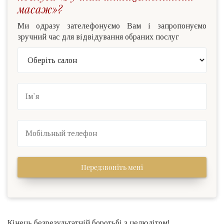
масаж»?
Ми одразу зателефонуємо Вам і запропонуємо
зручний час для відвідування обраних послуг
Передзвоніть мені
Кінець безрезультатній боротьбі з целюлітом!