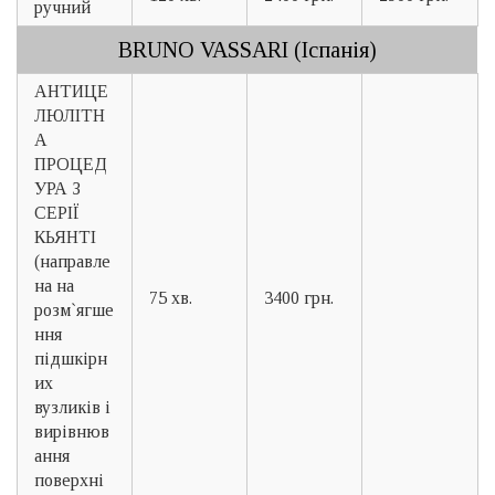
ручний
BRUNO VASSARI (Іспанія)
АНТИЦЕ
ЛЮЛІТН
А
ПРОЦЕД
УРА З
СЕРІЇ
КЬЯНТІ
(направле
на на
75 хв.
3400 грн.
розм`ягше
ння
підшкірн
их
вузликів і
вирівнюв
ання
поверхні