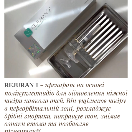
- препарат на основі
REJURAN I
полінуклеотидів для відновлення ніжної
шкіри навколо очей. Він ущільнює шкіру
в переорбітальній зоні, розгладжує
дрібні зморшки, покращує тон, знімає
ознаки втоми та позбавляє
пігментації.