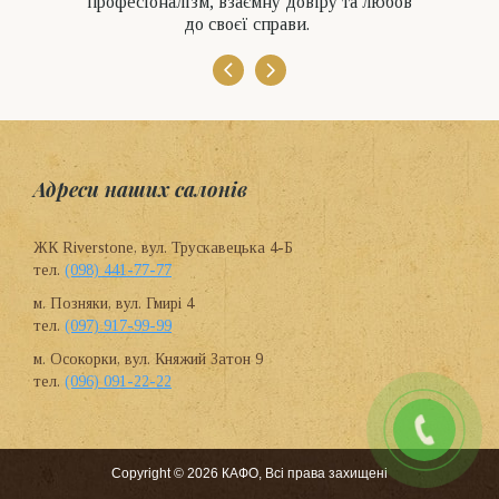
професіоналізм, взаємну довіру та любов
до своєї справи.
Адреси наших салонів
ЖК Riverstone, вул. Трускавецька 4-Б
тел.
(098) 441-77-77
м. Позняки, вул. Гмирі 4
тел.
(097) 917-99-99
м. Осокорки, вул. Княжий Затон 9
тел.
(096) 091-22-22
Copyright © 2026 КАФО, Всі права захищені