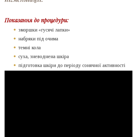
Показання до процедури:
зморшки «гусячі лапки»
набряки під очима
темні кола
суха, зневоднена шкіра
підготовка шкіри до періоду сонячної активності