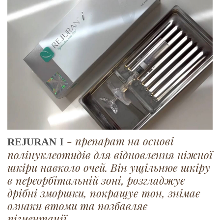
- препарат на основі
REJURAN I
полінуклеотидів для відновлення ніжної
шкіри навколо очей. Він ущільнює шкіру
в переорбітальній зоні, розгладжує
дрібні зморшки, покращує тон, знімає
ознаки втоми та позбавляє
пігментації.