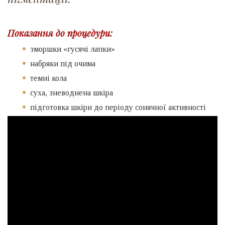
Показання до процедури:
зморшки «гусячі лапки»
набряки під очима
темні кола
суха, зневоднена шкіра
підготовка шкіри до періоду сонячної активності