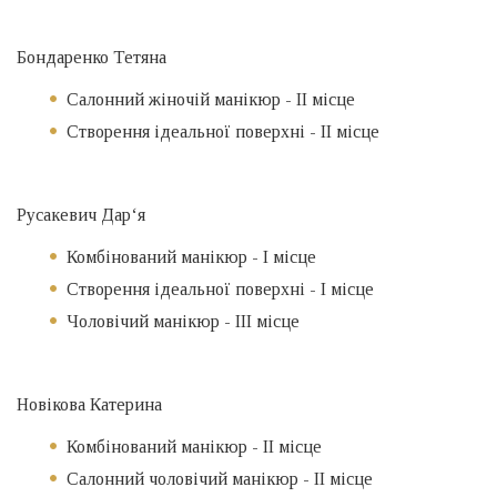
Бондаренко Тетяна
Салонний жіночій манікюр - ІІ місце
Створення ідеальної поверхні - ІІ місце
Русакевич Дар‘я
Комбінований манікюр - I місце
Створення ідеальної поверхні - I місце
Чоловічий манікюр - ІІІ місце
Новікова Катерина
Комбінований манікюр - ІІ місце
Салонний чоловічий манікюр - ІІ місце