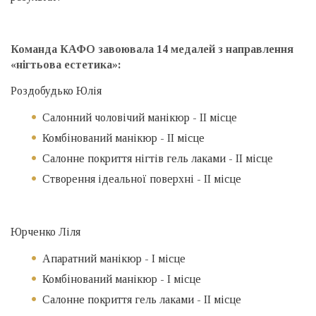
Команда КАФО завоювала 14 медалей з направлення
«нігтьова естетика»:
Роздобудько Юлія
Салонний чоловічий манікюр - ІІ місце
Комбінований манікюр - ІІ місце
Салонне покриття нігтів гель лаками - ІІ місце
Створення ідеальної поверхні - ІІ місце
Юрченко Ліля
Апаратний манікюр - I місце
Комбінований манікюр - I місце
Салонне покриття гель лаками - ІІ місце