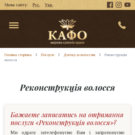
Мова сайту:
Рус.
Укр.
Головна сторінка
Послуги
Догляд за волоссям
Реконструкція
волосся
Реконструкція волосся
Бажаєте записатись на отримання
послуги «Реконструкція волосся»?
Ми одразу зателефонуємо Вам і запропонуємо