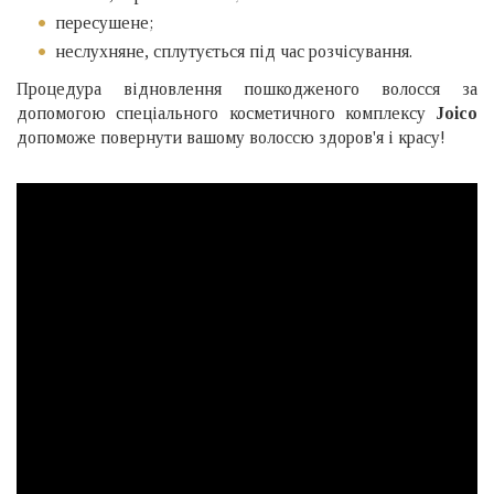
пересушене;
неслухняне, сплутується під час розчісування.
Процедура відновлення пошкодженого волосся за
допомогою спеціального косметичного комплексу
Joico
допоможе повернути вашому волоссю здоров'я і красу!