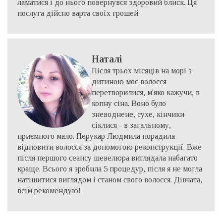
ламатися і до нього повернувся здоровий блиск. Ця
послуга дійсно варта своїх грошей.
Наталі
Після трьох місяців на морі з
дитиною моє волосся
перетворилися, м'яко кажучи, в
копну сіна. Воно було
зневоднене, сухе, кінчики
сіклися - в загальному,
приємного мало. Перукар Людмила порадила
відновити волосся за допомогою реконструкції. Вже
після першого сеансу шевелюра виглядала набагато
краще. Всього я зробила 5 процедур, після я не могла
натішитися виглядом і станом свого волосся. Дівчата,
всім рекомендую!