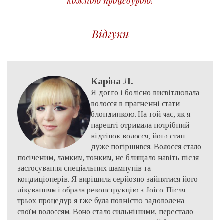
кожною процедурою!
Відгуки
Каріна Л.
Я довго і болісно висвітлювала
волосся в прагненні стати
блондинкою. На той час, як я
нарешті отримала потрібний
відтінок волосся, його стан
дуже погіршився. Волосся стало
посіченим, ламким, тонким, не блищало навіть після
застосування спеціальних шампунів та
кондиціонерів. Я вирішила серйозно зайнятися його
лікуванням і обрала реконструкцію з Joico. Після
трьох процедур я вже була повністю задоволена
своїм волоссям. Воно стало сильнішими, перестало