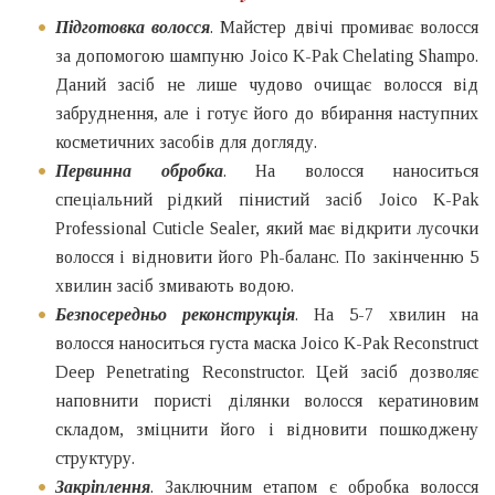
Підготовка волосся
. Майстер двічі промиває волосся
за допомогою шампуню Joico K-Pak Chelating Shampo.
Даний засіб не лише чудово очищає волосся від
забруднення, але і готує його до вбирання наступних
косметичних засобів для догляду.
Первинна обробка
. На волосся наноситься
спеціальний рідкий пінистий засіб Joico K-Pak
Professional Cuticle Sealer, який має відкрити лусочки
волосся і відновити його Ph-баланс. По закінченню 5
хвилин засіб змивають водою.
Безпосередньо реконструкція
. На 5-7 хвилин на
волосся наноситься густа маска Joico K-Pak Reconstruct
Deep Penetrating Reconstructor. Цей засіб дозволяє
наповнити пористі ділянки волосся кератиновим
складом, зміцнити його і відновити пошкоджену
структуру.
Закріплення
. Заключним етапом є обробка волосся