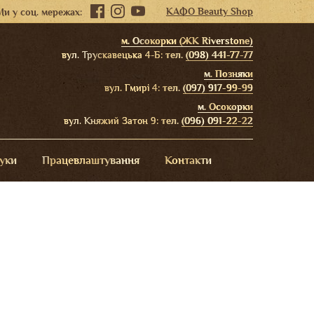
КАФО Beauty Shop
Ми у соц. мережах:
м. Осокорки (ЖК Riverstone)
вул. Трускавецька 4-Б:
тел.
(098) 441-77-77
м. Позняки
вул. Гмирі 4:
тел.
(097) 917-99-99
м. Осокорки
вул. Княжий Затон 9:
тел.
(096) 091-22-22
гуки
Працевлаштування
Контакти