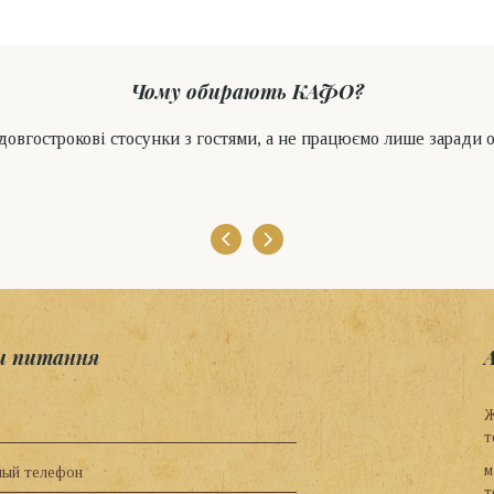
Чому обирають КАФО?
овгострокові стосунки з гостями, а не працюємо лише заради 
и питання
Ж
т
м
т