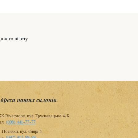
одного візиту
Адреси наших салонів
К Riverstone, вул. Трускавецька 4-Б
ел.
(098) 441-77-77
. Позняки, вул. Гмирі 4
ел.
(097) 917-99-99