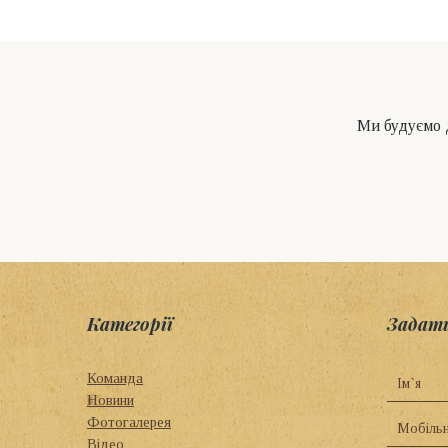
Ми будуємо д
Категорії
Задат
Команда
Новини
Фотогалерея
Відео