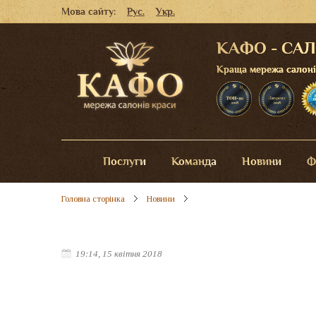
Мова сайту:
Рус.
Укр.
КАФО - СА
Краща мережа салонів 
Послуги
Команда
Новини
Ф
Головна сторінка
Новини
19:14, 15 квітня 2018