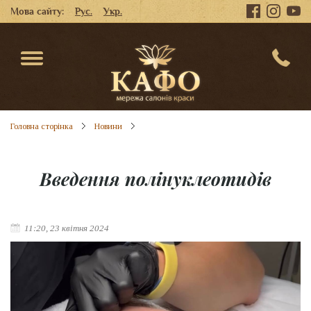
Мова сайту:
Рус.
Укр.
Головна сторінка
Новини
Введення полінуклеотидів
11:20, 23 квітня 2024