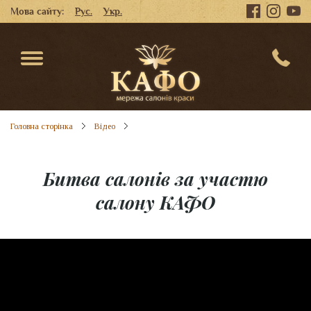
Мова сайту:
Рус.
Укр.
Головна сторінка
Відео
Битва салонів за участю
салону КАФО